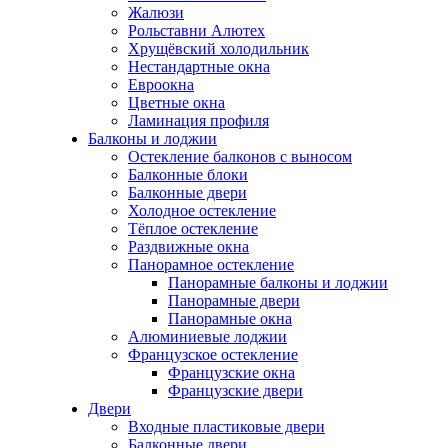
Жалюзи
Рольставни Алютех
Хрущёвский холодильник
Нестандартные окна
Евроокна
Цветные окна
Ламинация профиля
Балконы и лоджии
Остекление балконов с выносом
Балконные блоки
Балконные двери
Холодное остекление
Тёплое остекление
Раздвижные окна
Панорамное остекление
Панорамные балконы и лоджии
Панорамные двери
Панорамные окна
Алюминиевые лоджии
Французское остекление
Французские окна
Французские двери
Двери
Входные пластиковые двери
Балконные двери