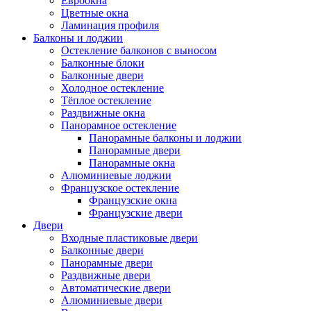
Евроокна
Цветные окна
Ламинация профиля
Балконы и лоджии
Остекление балконов с выносом
Балконные блоки
Балконные двери
Холодное остекление
Тёплое остекление
Раздвижные окна
Панорамное остекление
Панорамные балконы и лоджии
Панорамные двери
Панорамные окна
Алюминиевые лоджии
Французское остекление
Французские окна
Французские двери
Двери
Входные пластиковые двери
Балконные двери
Панорамные двери
Раздвижные двери
Автоматические двери
Алюминиевые двери