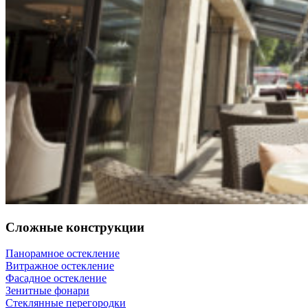
Сложные конструкции
Панорамное остекление
Витражное остекление
Фасадное остекление
Зенитные фонари
Стеклянные перегородки