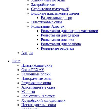
Алюминиевые окна
Застройщикам
Строителям коттеджей
Входные пластиковые двери
Раздвижные двери
Пластиковые окна
Рольставни Алютех
Рольставни для витрин магазинов
Рольставни для дверей
Рольставни для окон
Рольставни для балкона
Роллетные решётки
Акции
Окна
Пластиковые окна
Окна РЕХАУ
Балконные блоки
Панорамные окна
Раздвижные окна
Алюминиевые окна
Жалюзи
Рольставни Алютех
Хрущёвский холодильник
Нестандартные окна