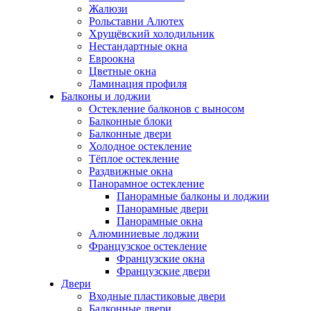
Жалюзи
Рольставни Алютех
Хрущёвский холодильник
Нестандартные окна
Евроокна
Цветные окна
Ламинация профиля
Балконы и лоджии
Остекление балконов с выносом
Балконные блоки
Балконные двери
Холодное остекление
Тёплое остекление
Раздвижные окна
Панорамное остекление
Панорамные балконы и лоджии
Панорамные двери
Панорамные окна
Алюминиевые лоджии
Французское остекление
Французские окна
Французские двери
Двери
Входные пластиковые двери
Балконные двери