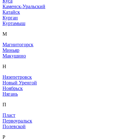
Куса
Каменск-Уральский
Катайск
Курган
Куртамыш
М
Магнитогорск
Миньяр
Макушино
Н
Нязепетровск
Новый Уренгой
Ноябрьск
Нягань
П
Пласт
Первоуральск
Полевской
Р