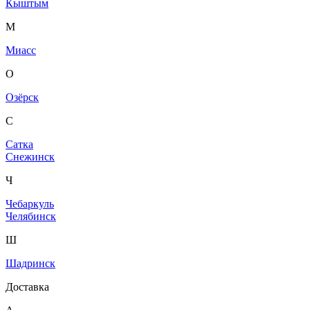
Кыштым
М
Миасс
О
Озёрск
С
Сатка
Снежинск
Ч
Чебаркуль
Челябинск
Ш
Шадринск
Доставка