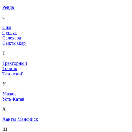
Ревда
С
Сим
Сургут
Салехард
Сыктывкар
Т
Трехгорный
Троицк
Тазовский
У
Уйское
Усть-Катав
Х
Ханты-Мансийск
Ш