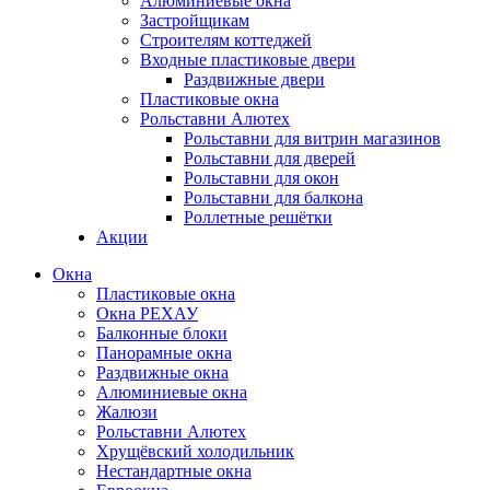
Алюминиевые окна
Застройщикам
Строителям коттеджей
Входные пластиковые двери
Раздвижные двери
Пластиковые окна
Рольставни Алютех
Рольставни для витрин магазинов
Рольставни для дверей
Рольставни для окон
Рольставни для балкона
Роллетные решётки
Акции
Окна
Пластиковые окна
Окна РЕХАУ
Балконные блоки
Панорамные окна
Раздвижные окна
Алюминиевые окна
Жалюзи
Рольставни Алютех
Хрущёвский холодильник
Нестандартные окна