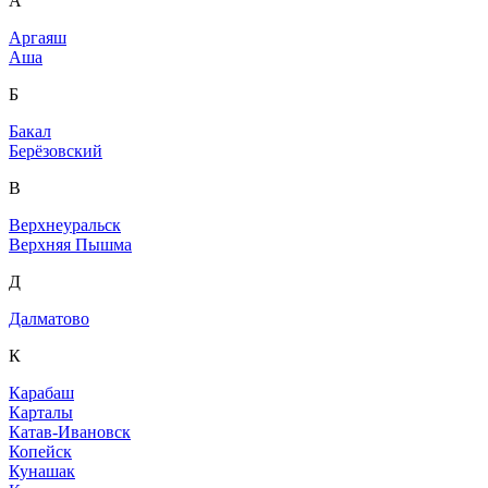
А
Аргаяш
Аша
Б
Бакал
Берёзовский
В
Верхнеуральск
Верхняя Пышма
Д
Далматово
К
Карабаш
Карталы
Катав-Ивановск
Копейск
Кунашак