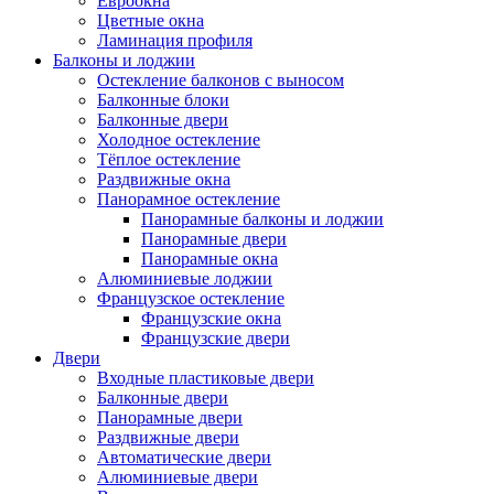
Евроокна
Цветные окна
Ламинация профиля
Балконы и лоджии
Остекление балконов с выносом
Балконные блоки
Балконные двери
Холодное остекление
Тёплое остекление
Раздвижные окна
Панорамное остекление
Панорамные балконы и лоджии
Панорамные двери
Панорамные окна
Алюминиевые лоджии
Французское остекление
Французские окна
Французские двери
Двери
Входные пластиковые двери
Балконные двери
Панорамные двери
Раздвижные двери
Автоматические двери
Алюминиевые двери